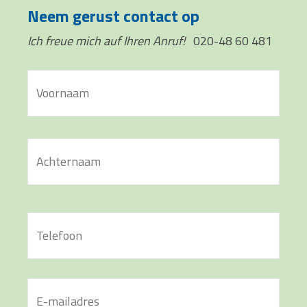
Neem gerust contact op
Ich freue mich auf Ihren Anruf!
020-48 60 481
Naam
*
Voor
Acht
Telefoon
*
E-
mail
*