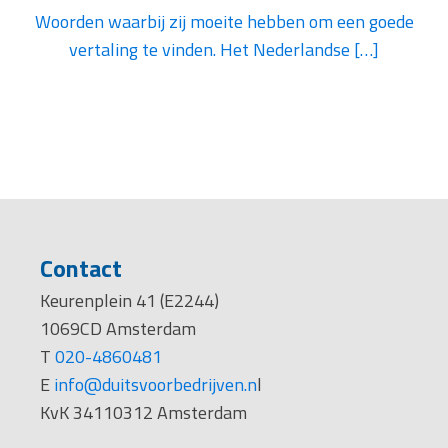
Woorden waarbij zij moeite hebben om een goede
vertaling te vinden. Het Nederlandse […]
1
2
3
…
6
Volgende »
Contact
Keurenplein 41 (E2244)
1069CD Amsterdam
T
020-4860481
E
info@duitsvoorbedrijven.n
l
KvK 34110312 Amsterdam